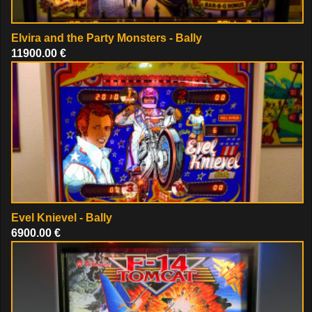
Elvira and the Party Monsters - Bally
11900.00 €
Evel Knievel - Bally
6900.00 €